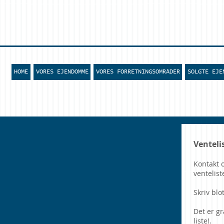
HOME
VORES EJENDOMME
VORES FORRETNINGSOMRÅDER
SOLGTE EJE
Venteli
Kontakt o
ventelist
Skriv blot
Det er gr
liste!.