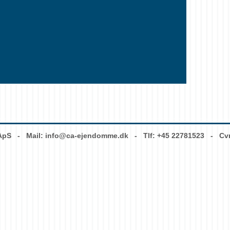
ApS - Mail:
info@ca-ejendomme.dk
- Tlf: +45 22781523 - Cvr