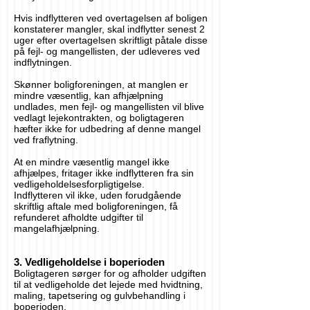
Hvis indflytteren ved overtagelsen af boligen
konstaterer mangler, skal indflytter senest 2
uger efter overtagelsen skriftligt påtale disse
på fejl- og mangellisten, der udleveres ved
indflytningen.
Skønner boligforeningen, at manglen er
mindre væsentlig, kan afhjælpning
undlades, men fejl- og mangellisten vil blive
vedlagt lejekontrakten, og boligtageren
hæfter ikke for udbedring af denne mangel
ved fraflytning.
At en mindre væsentlig mangel ikke
afhjælpes, fritager ikke indflytteren fra sin
vedligeholdelsesforpligtigelse.
Indflytteren vil ikke, uden forudgående
skriftlig aftale med boligforeningen, få
refunderet afholdte udgifter til
mangelafhjælpning.
3. Vedligeholdelse i boperioden
Boligtageren sørger for og afholder udgiften
til at vedligeholde det lejede med hvidtning,
maling, tapetsering og gulvbehandling i
boperioden.