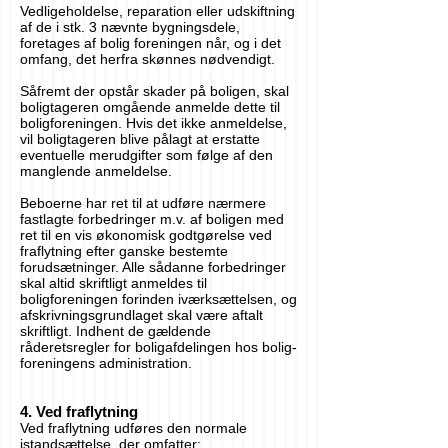
Vedligeholdelse, reparation eller udskiftning
af de i stk. 3 nævnte bygningsdele,
foretages af bolig foreningen når, og i det
omfang, det herfra skønnes nødvendigt.
Såfremt der opstår skader på boligen, skal
boligtageren omgående anmelde dette til
boligforeningen. Hvis det ikke anmeldelse,
vil boligtageren blive pålagt at erstatte
eventuelle merudgifter som følge af den
manglende anmeldelse.
Beboerne har ret til at udføre nærmere
fastlagte forbedringer m.v. af boligen med
ret til en vis økonomisk godtgørelse ved
fraflytning efter ganske bestemte
forudsætninger. Alle sådanne forbedringer
skal altid skriftligt anmeldes til
boligforeningen forinden iværksættelsen, og
afskrivningsgrundlaget skal være aftalt
skriftligt. Indhent de gældende
råderetsregler for boligafdelingen hos bolig-
foreningens administration.
4. Ved fraflytning
Ved fraflytning udføres den normale
istandsættelse, der omfatter: