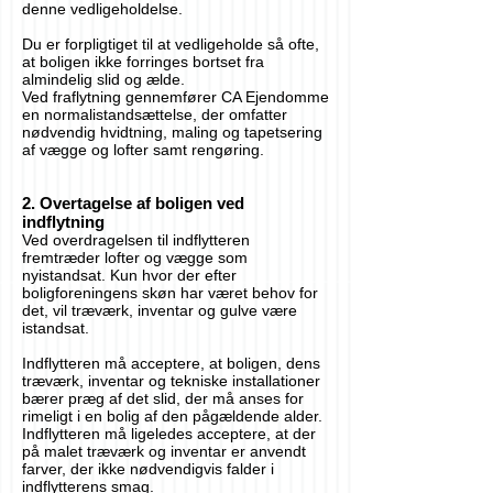
denne vedligeholdelse.
Du er forpligtiget til at vedligeholde så ofte,
at boligen ikke forringes bortset fra
almindelig slid og ælde.
Ved fraflytning gennemfører CA Ejendomme
en normalistandsættelse, der omfatter
nødvendig hvidtning, maling og tapetsering
af vægge og lofter samt rengøring.
2. Overtagelse af boligen ved
indflytning
Ved overdragelsen til indflytteren
fremtræder lofter og vægge som
nyistandsat. Kun hvor der efter
boligforeningens skøn har været behov for
det, vil træværk, inventar og gulve være
istandsat.
Indflytteren må acceptere, at boligen, dens
træværk, inventar og tekniske installationer
bærer præg af det slid, der må anses for
rimeligt i en bolig af den pågældende alder.
Indflytteren må ligeledes acceptere, at der
på malet træværk og inventar er anvendt
farver, der ikke nødvendigvis falder i
indflytterens smag.