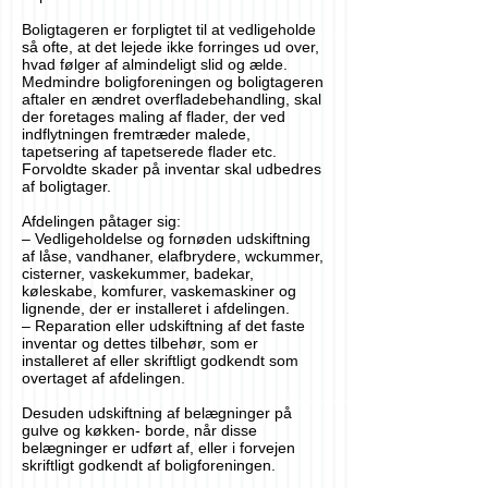
Boligtageren er forpligtet til at vedligeholde
så ofte, at det lejede ikke forringes ud over,
hvad følger af almindeligt slid og ælde.
Medmindre boligforeningen og boligtageren
aftaler en ændret overfladebehandling, skal
der foretages maling af flader, der ved
indflytningen fremtræder malede,
tapetsering af tapetserede flader etc.
Forvoldte skader på inventar skal udbedres
af boligtager.
Afdelingen påtager sig:
– Vedligeholdelse og fornøden udskiftning
af låse, vandhaner, elafbrydere, wckummer,
cisterner, vaskekummer, badekar,
køleskabe, komfurer, vaskemaskiner og
lignende, der er installeret i afdelingen.
– Reparation eller udskiftning af det faste
inventar og dettes tilbehør, som er
installeret af eller skriftligt godkendt som
overtaget af afdelingen.
Desuden udskiftning af belægninger på
gulve og køkken- borde, når disse
belægninger er udført af, eller i forvejen
skriftligt godkendt af boligforeningen.